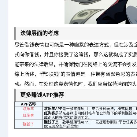
法律层面的考虑
尽管借钱表情包可能是一种幽默的表达方式，但在涉及
式向你借钱，并且你接受了这笔钱，那么这就构成了实质
能带来的法律后果，并确保我们在网络上的交流不会引发
综上所述，“借5块钱”的表情包是一种带有幽默色彩的
动。然而，在处理这类表情包时，我们应当保持清醒的头
更多赚钱APP推荐
APP名称
欢乐羊
欢乐羊
APP是一款零撸项目，结合多种玩法，模式优越，
红淘客
是祁东县冠成网络科技有限公司旗下的手机赚钱AP
红淘客
成别人的有偿求助赚到奖金。
赚钱了
是一款手机赚钱APP，一元提现秒到账!平台任务
赚钱了
00元现金红包送给你!