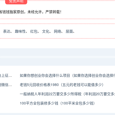
免责声明
省钱钱独家原创，未经允许，严禁转载！
、
表达
、
趣味性
、
红包
、
文化
、
网络
、
层面
、
为什么有钱花刷卡服务开通了又关闭了（有钱花新出的刷卡服务上征信么）
如果你想创业你会选择什么项目（如果你选择创业你会选择
支付宝里的钱怎么转到微信里不用银行卡（支付宝的钱怎么转到微信不用银行卡怎么办）
老钱5元回收价格表1980（五元的老钱可以能值多少）
一般纳税人年利润22万要交多少所得税（年利润20万要交多
100平方全包装修多少钱（100平米全包多少钱）