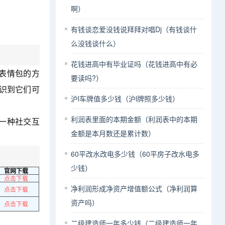
啊）
有钱谈恋爱没钱说拜拜对唱Dj（有钱谈什
么没钱谈什么）
花钱进高中有毕业证吗（花钱进高中有必
表情包的方
要读吗?）
识到它们可
沪l车牌值多少钱（沪l牌照多少钱）
利润表里面的本期金额（利润表中的本期
一种社交互
金额是本月数还是累计数）
60平改水改电多少钱（60平房子改水电多
少钱）
官网下载
点击下载
净利润形成净资产增值额公式（净利润算
点击下载
资产吗）
点击下载
二级建造师一年多少钱（二级建造师一年